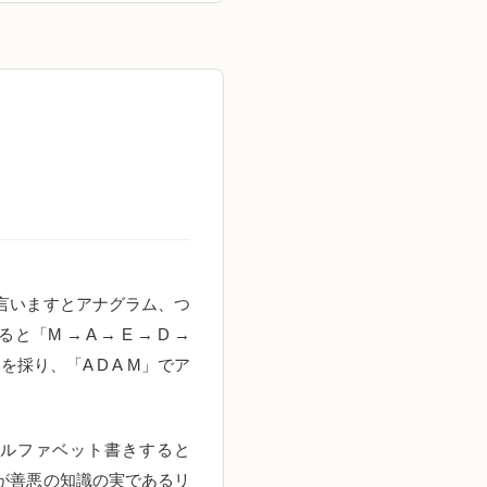
言いますとアナグラム、つ
→ A → E → D →
を採り、「A D A M」でア
ルファベット書きすると
が善悪の知識の実であるリ