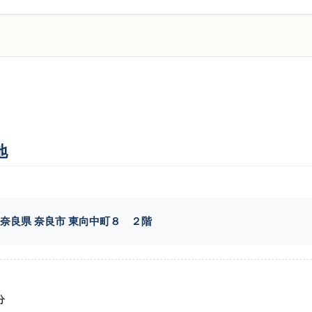
地
5 奈良県 奈良市 東向中町８ ２階
分