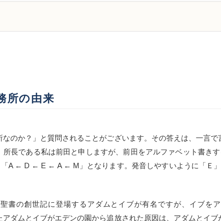
務所の由来
なのか？」と質問されることがございます。その答えは、一言で
所長である私は前田と申しますが、前田をアルファベット書きすると「M 
 ← D ← E ← A ← M」となります。発音しやすいように「Ｅ」
聖書の創世記に登場するアダムとイブが有名ですが、イブをア
またアダムとイブがエデンの園から追放された原因は、アダムとイブ