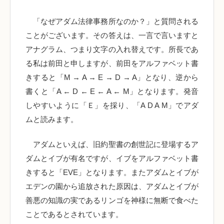
「なぜアダム法律事務所なのか？」と質問される
ことがございます。その答えは、一言で言いますと
アナグラム、つまり文字の入れ替えです。所長であ
る私は前田と申しますが、前田をアルファベット書
きすると「M → A → E → D → A」となり、逆から
書くと「A ← D ← E ← A ← M」となります。発音
しやすいように「Ｅ」を採り、「A D A M」でアダ
ムと読みます。
アダムといえば、旧約聖書の創世記に登場するア
ダムとイブが有名ですが、イブをアルファベット書
きすると「EVE」となります。またアダムとイブが
エデンの園から追放された原因は、アダムとイブが
善悪の知識の実であるリンゴを神様に無断で食べた
ことであるとされています。