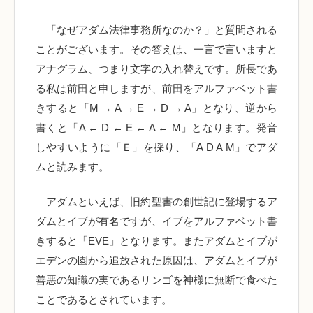
「なぜアダム法律事務所なのか？」と質問される
ことがございます。その答えは、一言で言いますと
アナグラム、つまり文字の入れ替えです。所長であ
る私は前田と申しますが、前田をアルファベット書
きすると「M → A → E → D → A」となり、逆から
書くと「A ← D ← E ← A ← M」となります。発音
しやすいように「Ｅ」を採り、「A D A M」でアダ
ムと読みます。
アダムといえば、旧約聖書の創世記に登場するア
ダムとイブが有名ですが、イブをアルファベット書
きすると「EVE」となります。またアダムとイブが
エデンの園から追放された原因は、アダムとイブが
善悪の知識の実であるリンゴを神様に無断で食べた
ことであるとされています。