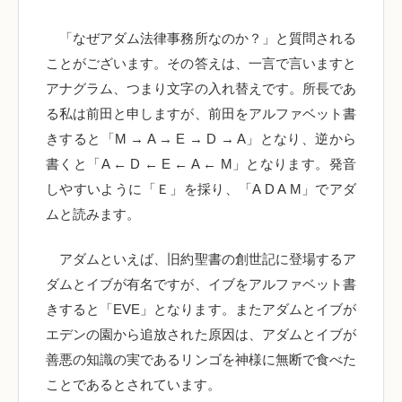
「なぜアダム法律事務所なのか？」と質問される
ことがございます。その答えは、一言で言いますと
アナグラム、つまり文字の入れ替えです。所長であ
る私は前田と申しますが、前田をアルファベット書
きすると「M → A → E → D → A」となり、逆から
書くと「A ← D ← E ← A ← M」となります。発音
しやすいように「Ｅ」を採り、「A D A M」でアダ
ムと読みます。
アダムといえば、旧約聖書の創世記に登場するア
ダムとイブが有名ですが、イブをアルファベット書
きすると「EVE」となります。またアダムとイブが
エデンの園から追放された原因は、アダムとイブが
善悪の知識の実であるリンゴを神様に無断で食べた
ことであるとされています。